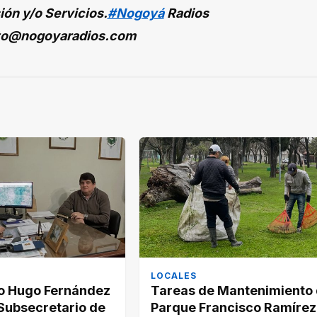
ión y/o Servicios.
#Nogoyá
Radios
to@nogoyaradios.com
LOCALES
to Hugo Fernández
Tareas de Mantenimiento 
 Subsecretario de
Parque Francisco Ramírez