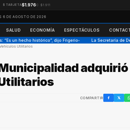
$1.976
C: $1.911
$ TARJETA
S 6 DE AGOSTO DE 2026
SALUD
ECONOMÍA
ESPECTÁCULOS
CONTACT
Es un hecho histórico”, dijo Frigerio
La Secretaría de De
●
hículos Utilitarios
Municipalidad adquirió
tilitarios
COMPARTIR
Facebook
X / Twi
W