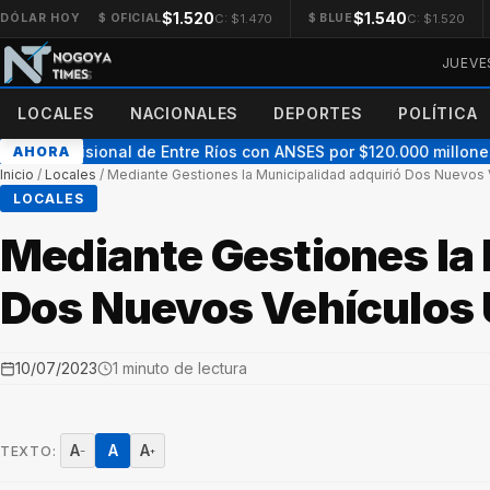
$1.520
$1.540
C: $1.470
C: $1.520
DÓLAR HOY
$ OFICIAL
$ BLUE
JUEVE
LOCALES
NACIONALES
DEPORTES
POLÍTICA
rdo previsional de Entre Ríos con ANSES por $120.000 millones: “
AHORA
Inicio
/
Locales
/
Mediante Gestiones la Municipalidad adquirió Dos Nuevos Ve
LOCALES
Mediante Gestiones la 
Dos Nuevos Vehículos U
10/07/2023
1 minuto de lectura
A
A
A
TEXTO:
−
+