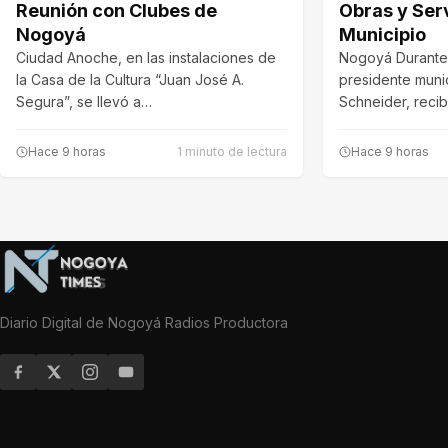
Reunión con Clubes de
Obras y Serv
Nogoyá
Municipio
Ciudad Anoche, en las instalaciones de
Nogoyá Durante 
la Casa de la Cultura “Juan José A.
presidente muni
Segura”, se llevó a…
Schneider, reci
flamante funcio
Hace 9 horas
1 minuto de lectura
Hace 9 horas
Diario Digital de Nogoyá Radios Productora