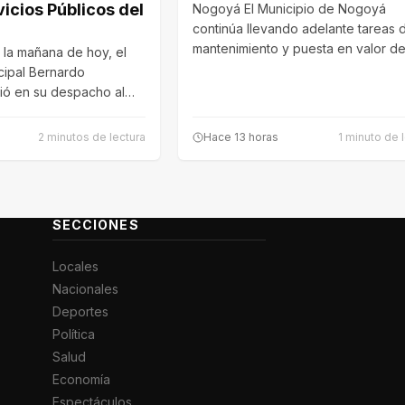
icios Públicos del
Nogoyá El Municipio de Nogoyá
continúa llevando adelante tareas 
mantenimiento y puesta en valor de
la mañana de hoy, el
espacios…
cipal Bernardo
bió en su despacho al
nario…
2 minutos de lectura
Hace 13 horas
1 minuto de 
SECCIONES
Locales
Nacionales
Deportes
Política
Salud
Economía
Espectáculos