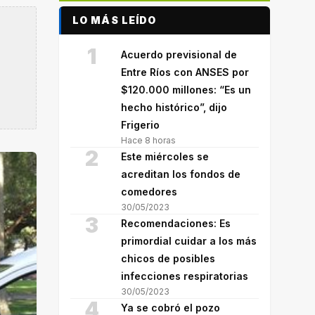
LO MÁS LEÍDO
1
Acuerdo previsional de
Entre Ríos con ANSES por
$120.000 millones: “Es un
hecho histórico”, dijo
Frigerio
Hace 8 horas
2
Este miércoles se
acreditan los fondos de
comedores
30/05/2023
3
Recomendaciones: Es
primordial cuidar a los más
chicos de posibles
infecciones respiratorias
30/05/2023
4
Ya se cobró el pozo