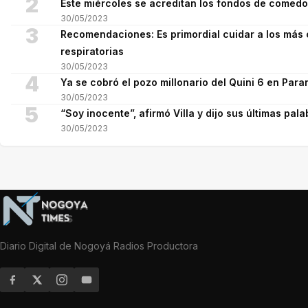
2
Este miércoles se acreditan los fondos de comed
30/05/2023
3
Recomendaciones: Es primordial cuidar a los más 
respiratorias
30/05/2023
4
Ya se cobró el pozo millonario del Quini 6 en Para
30/05/2023
5
“Soy inocente”, afirmó Villa y dijo sus últimas pala
30/05/2023
Diario Digital de Nogoyá Radios Productora