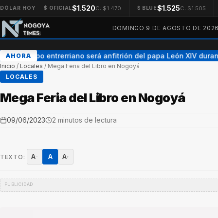
$1.520
$1.525
C: $1.470
C: $1.505
DÓLAR HOY
$ OFICIAL
$ BLUE
DOMINGO 9 DE AGOSTO DE 202
Un obispo entrerriano será anfitrión del papa León XIV durante
AHORA
Inicio
/
Locales
/
Mega Feria del Libro en Nogoyá
LOCALES
Mega Feria del Libro en Nogoyá
09/06/2023
2 minutos de lectura
A
A
A
TEXTO:
−
+