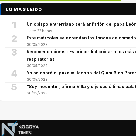
LO MÁS LEÍDO
1
Un obispo entrerriano será anfitrión del papa León
Hace 22 horas
2
Este miércoles se acreditan los fondos de comed
30/05/2023
3
Recomendaciones: Es primordial cuidar a los más 
respiratorias
30/05/2023
4
Ya se cobró el pozo millonario del Quini 6 en Para
30/05/2023
5
“Soy inocente”, afirmó Villa y dijo sus últimas pala
30/05/2023