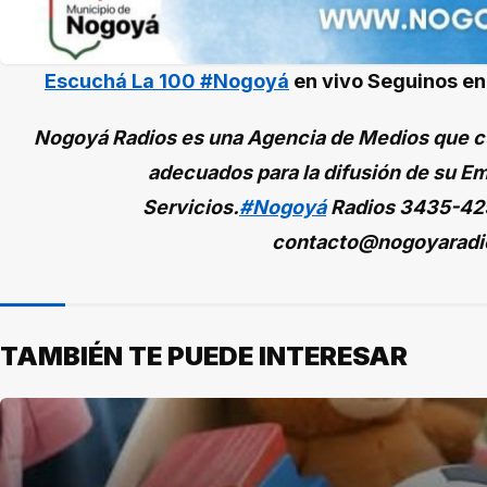
Escuchá La 100 #Nogoyá
en vivo
Seguinos e
Nogoyá Radios es una Agencia de Medios que cu
adecuados para la difusión de su Em
Servicios.
#Nogoyá
Radios
3435-42
contacto@nogoyaradi
TAMBIÉN TE PUEDE INTERESAR