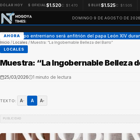
$1.520
$1.525
C: $1.470
C: $1.505
DÓLAR HOY
$ OFICIAL
$ BLUE
DOMINGO 9 DE AGOSTO DE 202
Un obispo entrerriano será anfitrión del papa León XIV durante
AHORA
Inicio
/
Locales
/
Muestra: “La Ingobernable Belleza del Barro”
LOCALES
Muestra: “La Ingobernable Belleza d
25/03/2026
1 minuto de lectura
A
A
A
TEXTO:
−
+