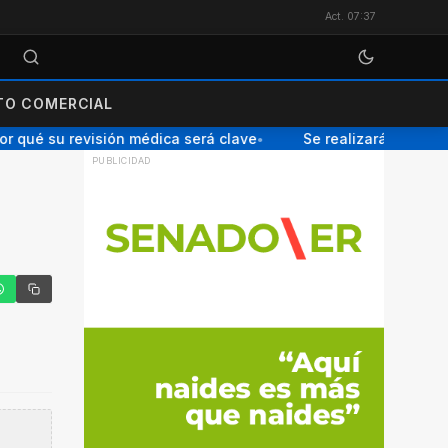
Act. 07:37
O COMERCIAL
 qué su revisión médica será clave
Se realizará una Charl
●
tter
hatsApp
Copiar enlace