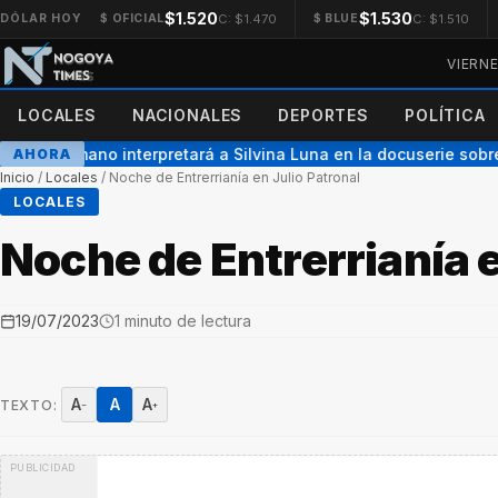
$1.520
$1.530
C: $1.470
C: $1.510
DÓLAR HOY
$ OFICIAL
$ BLUE
VIERN
LOCALES
NACIONALES
DEPORTES
POLÍTICA
ran Hermano interpretará a Silvina Luna en la docuserie sobre 
AHORA
Inicio
/
Locales
/
Noche de Entrerrianía en Julio Patronal
LOCALES
Noche de Entrerrianía e
19/07/2023
1 minuto de lectura
A
A
A
TEXTO:
−
+