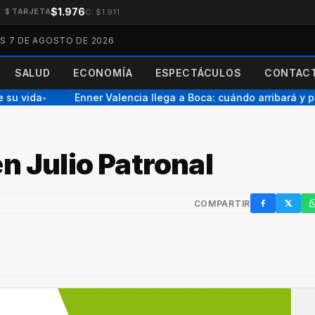
$1.976
C: $1.911
$ TARJETA
ES 7 DE AGOSTO DE 2026
SALUD
ECONOMÍA
ESPECTÁCULOS
CONTACT
su vida
Enner Valencia llega a Boca: cuándo arribará y por
●
n Julio Patronal
COMPARTIR
Facebook
X / Twi
W