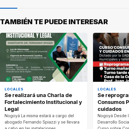
TAMBIÉN TE PUEDE INTERESAR
LOCALES
LOCALES
Se realizará una Charla de
Se reprogra
Fortalecimiento Institucional y
Consumos P
Legal
cuidados
Nogoyá La misma estará a cargo del
Nogoyá Desde l
abogado Fernando Spiazzi y se llevara
Desarrollo Socia
a cabo en las instalaciones…
Curso sobre Co