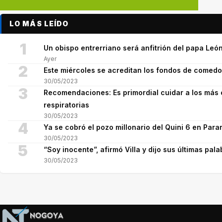
LO MÁS LEÍDO
1
Un obispo entrerriano será anfitrión del papa León
Ayer
2
Este miércoles se acreditan los fondos de comed
30/05/2023
3
Recomendaciones: Es primordial cuidar a los más 
respiratorias
30/05/2023
4
Ya se cobró el pozo millonario del Quini 6 en Para
30/05/2023
5
“Soy inocente”, afirmó Villa y dijo sus últimas pala
30/05/2023