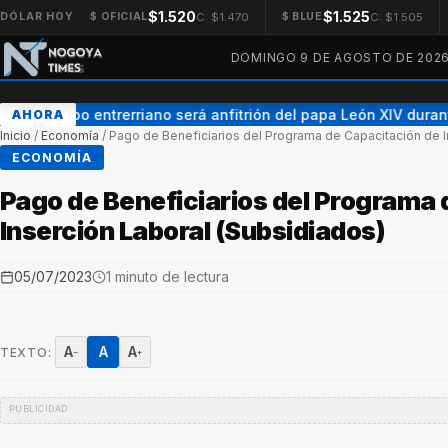
$1.520
$1.525
C: $1.470
C: $1.505
DÓLAR HOY
$ OFICIAL
$ BLUE
DOMINGO 9 DE AGOSTO DE 202
Un obispo entrerriano será anfitrión del papa León XIV durante
AHORA
Inicio
/
Economía
/
Pago de Beneficiarios del Programa de Capacitación de I
ECONOMÍA
Pago de Beneficiarios del Programa 
Inserción Laboral (Subsidiados)
05/07/2023
1 minuto de lectura
A
A
A
TEXTO:
−
+