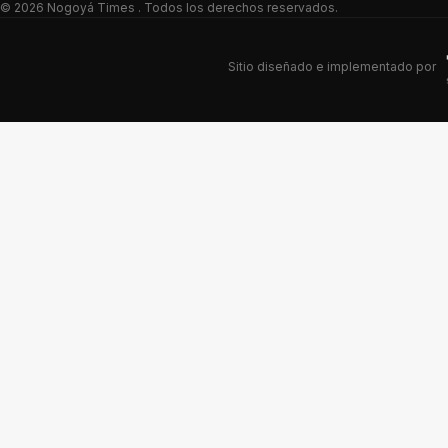
© 2026
Nogoyá Times
. Todos los derechos reservados.
Sitio diseñado e implementado por