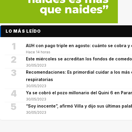
LO MÁS LEÍDO
1
AUH con pago triple en agosto: cuánto se cobra 
Hace 14 horas
2
Este miércoles se acreditan los fondos de comed
30/05/2023
3
Recomendaciones: Es primordial cuidar a los más 
respiratorias
30/05/2023
4
Ya se cobró el pozo millonario del Quini 6 en Para
30/05/2023
5
“Soy inocente”, afirmó Villa y dijo sus últimas pala
30/05/2023