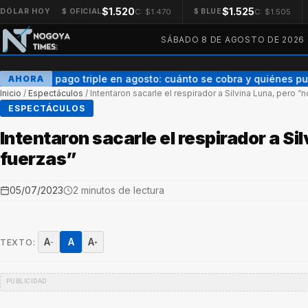
$1.520
$1.525
C: $1.470
C: $1.505
DÓLAR HOY
$ OFICIAL
$ BLUE
SÁBADO 8 DE AGOSTO DE 2026
AUH con pago triple en agosto: cuánto se cobra y quiénes p
AHORA
Inicio
/
Espectáculos
/
Intentaron sacarle el respirador a Silvina Luna, pero “
ESPECTÁCULOS
Intentaron sacarle el respirador a Si
fuerzas”
05/07/2023
2 minutos de lectura
A
A
A
TEXTO:
−
+