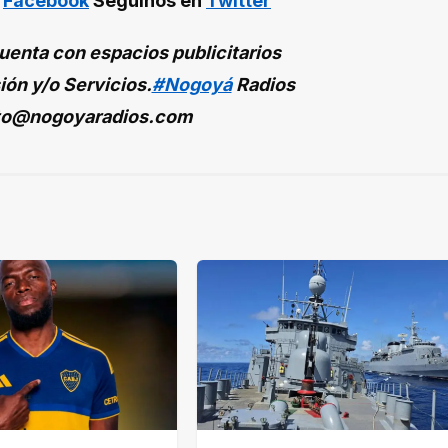
n
Facebook
Seguinos en
Twitter
enta con espacios publicitarios
ión y/o Servicios.
#Nogoyá
Radios
to@nogoyaradios.com