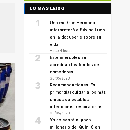
LO MÁS LEÍDO
1
Una ex Gran Hermano
interpretará a Silvina Luna
en la docuserie sobre su
vida
Hace 4 horas
2
Este miércoles se
acreditan los fondos de
comedores
30/05/2023
3
Recomendaciones: Es
primordial cuidar a los más
chicos de posibles
infecciones respiratorias
30/05/2023
4
Ya se cobró el pozo
millonario del Quini 6 en