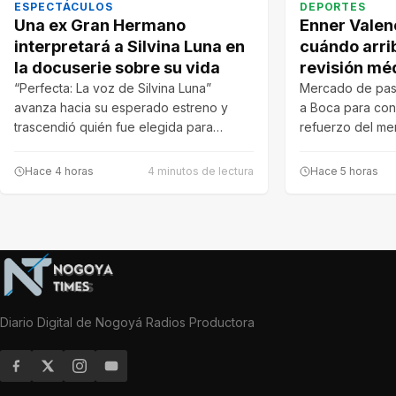
ESPECTÁCULOS
DEPORTES
Una ex Gran Hermano
Enner Valenc
interpretará a Silvina Luna en
cuándo arri
la docuserie sobre su vida
revisión mé
“Perfecta: La voz de Silvina Luna”
Mercado de pase
avanza hacia su esperado estreno y
a Boca para conv
trascendió quién fue elegida para
refuerzo del m
recrear…
Hace 4 horas
4 minutos de lectura
Hace 5 horas
Diario Digital de Nogoyá Radios Productora