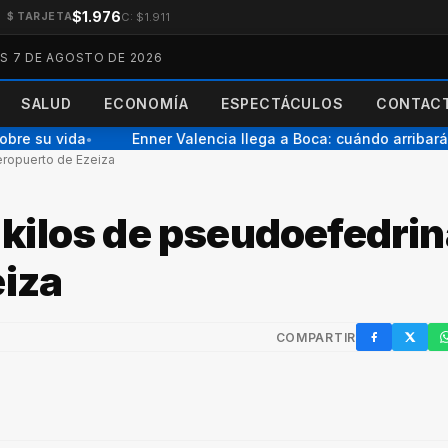
$1.976
C: $1.911
$ TARJETA
ES 7 DE AGOSTO DE 2026
SALUD
ECONOMÍA
ESPECTÁCULOS
CONTACT
re su vida
Enner Valencia llega a Boca: cuándo arribará y
●
eropuerto de Ezeiza
kilos de pseudoefedrin
eiza
COMPARTIR
Facebook
X / Twi
W