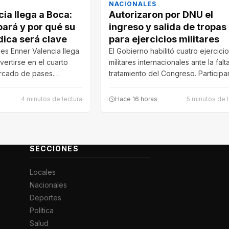
NACIONALES
ia llega a Boca:
Autorizaron por DNU el
bará y por qué su
ingreso y salida de tropas
dica será clave
para ejercicios militares
s Enner Valencia llega
El Gobierno habilitó cuatro ejercici
ertirse en el cuarto
militares internacionales ante la falt
ercado de pases.…
tratamiento del Congreso. Participa
fuerzas de Argentina,…
4 minutos de lectura
Hace 16 horas
5 minutos de 
SECCIONES
Locales
Nacionales
Deportes
Política
Salud