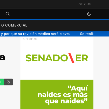
Act. 23:06
O COMERCIAL
 por qué su revisión médica será clave
Se realizará una Ch
●
a
tter
hatsApp
Copiar enlace