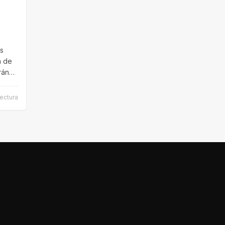
os
a de
rán
lectura