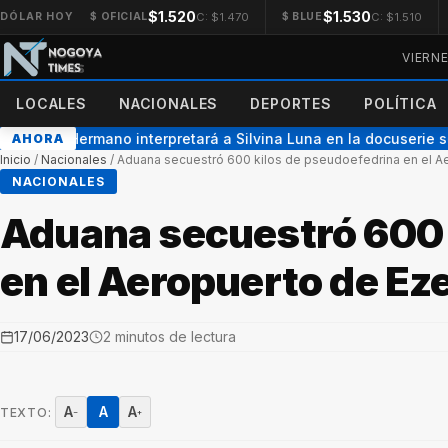
$1.520
$1.530
C: $1.470
C: $1.510
DÓLAR HOY
$ OFICIAL
$ BLUE
VIERN
LOCALES
NACIONALES
DEPORTES
POLÍTICA
x Gran Hermano interpretará a Silvina Luna en la docuserie sob
AHORA
Inicio
/
Nacionales
/
Aduana secuestró 600 kilos de pseudoefedrina en el A
NACIONALES
Aduana secuestró 600 
en el Aeropuerto de Ez
17/06/2023
2 minutos de lectura
A
A
A
TEXTO:
−
+