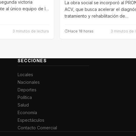
segunda victoria
La obra social se incorporó al PR
te al único equipo de la
ACV, que busca acelerar el diagnós
tratamiento y rehabilitación de
pacientes. El…
3 minutos de lectura
Hace 18 horas
3 minutos de l
SECCIONES
Locales
Nacionales
Deportes
Política
Salud
Economía
Espectáculos
Contacto Comercial