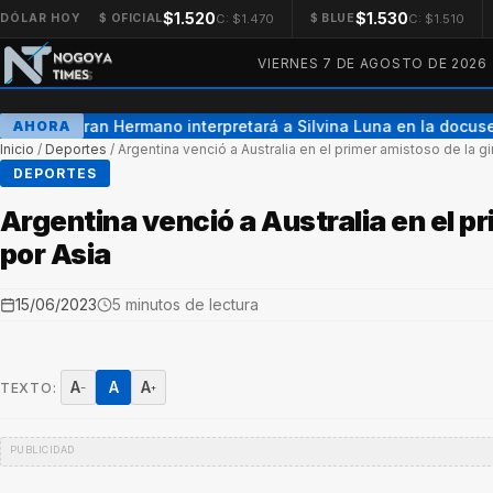
$1.520
$1.530
C: $1.470
C: $1.510
DÓLAR HOY
$ OFICIAL
$ BLUE
VIERNES 7 DE AGOSTO DE 2026
Una ex Gran Hermano interpretará a Silvina Luna en la docuser
AHORA
Inicio
/
Deportes
/
Argentina venció a Australia en el primer amistoso de la gi
DEPORTES
Argentina venció a Australia en el pr
por Asia
15/06/2023
5 minutos de lectura
A
A
A
TEXTO:
−
+