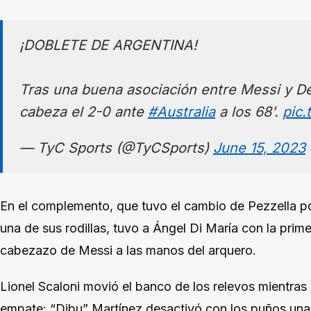
¡DOBLETE DE ARGENTINA!
Tras una buena asociación entre Messi y De
cabeza el 2-0 ante
#Australia
a los 68'.
pic
— TyC Sports (@TyCSports)
June 15, 2023
En el complemento, que tuvo el cambio de Pezzella p
una de sus rodillas, tuvo a Ángel Di María con la prim
cabezazo de Messi a las manos del arquero.
Lionel Scaloni movió el banco de los relevos mientra
empate: “Dibu” Martínez desactivó con los puños una