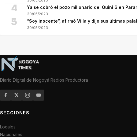
30/05/2023
4
Ya se cobró el pozo millonario del Quini 6 en Para
30/05/2023
5
“Soy inocente”, afirmó Villa y dijo sus últimas pala
30/05/2023
Diario Digital de Nogoyá Radios Productora
SECCIONES
Locales
Nacionales