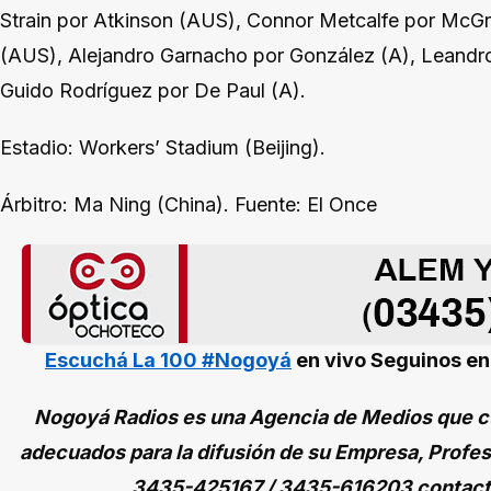
Strain por Atkinson (AUS), Connor Metcalfe por McGr
(AUS), Alejandro Garnacho por González (A), Leandr
Guido Rodríguez por De Paul (A).
Estadio: Workers’ Stadium (Beijing).
Árbitro: Ma Ning (China). Fuente: El Once
Escuchá La 100 #Nogoyá
en vivo
Seguinos e
Nogoyá Radios es una Agencia de Medios que cu
adecuados para la difusión de su Empresa, Profes
3435-425167 / 3435-616203 contac