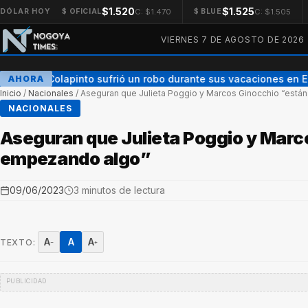
$1.520
$1.525
C: $1.470
C: $1.505
DÓLAR HOY
$ OFICIAL
$ BLUE
VIERNES 7 DE AGOSTO DE 2026
Franco Colapinto sufrió un robo durante sus vacaciones en E
AHORA
Inicio
/
Nacionales
/
Aseguran que Julieta Poggio y Marcos Ginocchio “está
NACIONALES
Aseguran que Julieta Poggio y Marc
empezando algo”
09/06/2023
3 minutos de lectura
A
A
A
TEXTO:
−
+