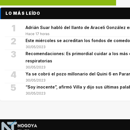
LO MÁS LEÍDO
1
Adrián Suar habló del llanto de Araceli González 
Hace 17 horas
2
Este miércoles se acreditan los fondos de comed
30/05/2023
3
Recomendaciones: Es primordial cuidar a los más 
respiratorias
30/05/2023
4
Ya se cobró el pozo millonario del Quini 6 en Para
30/05/2023
5
“Soy inocente”, afirmó Villa y dijo sus últimas pala
30/05/2023