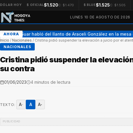
$1.520
$1.525
C: $1.470
C: $1.505
DÓLAR HOY
$ OFICIAL
$ BLUE
LUNES 10 DE AGOSTO DE 2026
Adrián Suar habló del llanto de Araceli González en la mesa 
AHORA
Inicio
/
Nacionales
/
Cristina pidió suspender la elevación a juicio por el ate
NACIONALES
Cristina pidió suspender la elevación
su contra
01/06/2023
4 minutos de lectura
A
A
A
TEXTO:
−
+