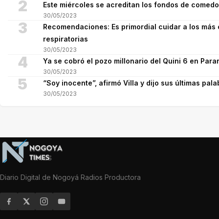
2
Este miércoles se acreditan los fondos de comed
30/05/2023
3
Recomendaciones: Es primordial cuidar a los más 
respiratorias
30/05/2023
4
Ya se cobró el pozo millonario del Quini 6 en Para
30/05/2023
5
“Soy inocente”, afirmó Villa y dijo sus últimas pala
30/05/2023
Diario Digital de Nogoyá Radios Productora