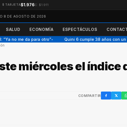
$1.976
C: $1.911
$ TARJETA
O 8 DE AGOSTO DE 2026
SALUD
ECONOMÍA
ESPECTÁCULOS
CONTACT
“Ya no me da para otro”
Quini 6 cumple 38 años con un po
●
ión
ste miércoles el índice 
COMPARTIR
Facebook
X / Twi
W