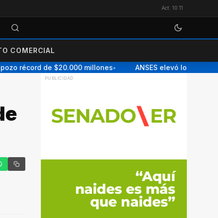
Act. 10:11
O COMERCIAL
zo récord de $20.000 millones
ANSES elevó los topes para
●
de
tter
hatsApp
Copiar enlace