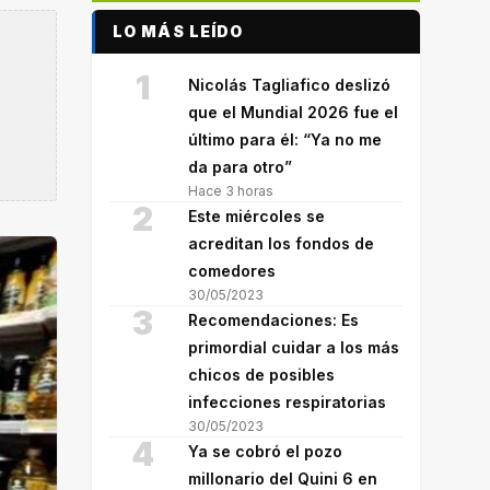
LO MÁS LEÍDO
1
Nicolás Tagliafico deslizó
que el Mundial 2026 fue el
último para él: “Ya no me
da para otro”
Hace 3 horas
2
Este miércoles se
acreditan los fondos de
comedores
30/05/2023
3
Recomendaciones: Es
primordial cuidar a los más
chicos de posibles
infecciones respiratorias
30/05/2023
4
Ya se cobró el pozo
millonario del Quini 6 en