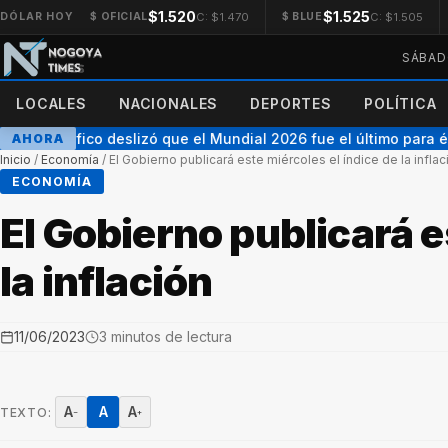
$1.520
$1.525
C: $1.470
C: $1.505
DÓLAR HOY
$ OFICIAL
$ BLUE
SÁBAD
LOCALES
NACIONALES
DEPORTES
POLÍTICA
s Tagliafico deslizó que el Mundial 2026 fue el último para él: 
AHORA
Inicio
/
Economía
/
El Gobierno publicará este miércoles el índice de la inflac
ECONOMÍA
El Gobierno publicará e
la inflación
11/06/2023
3 minutos de lectura
A
A
A
TEXTO:
−
+