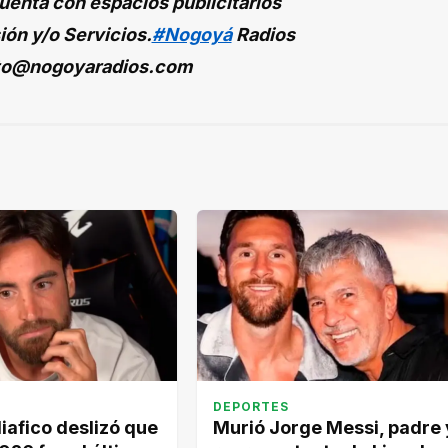
enta con espacios publicitarios
ión y/o Servicios.
#Nogoyá
Radios
to@nogoyaradios.com
DEPORTES
iafico deslizó que
Murió Jorge Messi, padre 