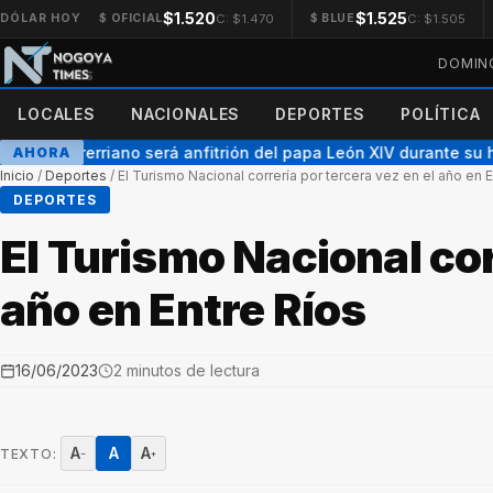
$1.520
$1.525
C: $1.470
C: $1.505
DÓLAR HOY
$ OFICIAL
$ BLUE
DOMING
LOCALES
NACIONALES
DEPORTES
POLÍTICA
po entrerriano será anfitrión del papa León XIV durante su histó
AHORA
Inicio
/
Deportes
/
El Turismo Nacional correría por tercera vez en el año en E
DEPORTES
El Turismo Nacional cor
año en Entre Ríos
16/06/2023
2 minutos de lectura
A
A
A
TEXTO:
−
+