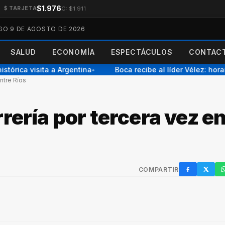
$1.976
C: $1.911
$ TARJETA
O 9 DE AGOSTO DE 2026
SALUD
ECONOMÍA
ESPECTÁCULOS
CONTACT
rica visita a Argentina
Boca recibe al líder Vélez: horari
●
ntre Ríos
rería por tercera vez en
COMPARTIR
Facebook
X / Twi
W