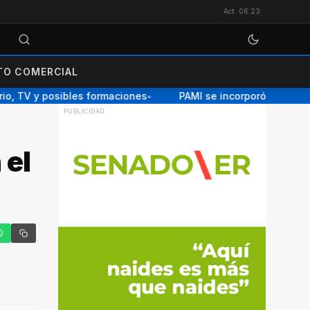
Act. 06:23
O COMERCIAL
o, TV y posibles formaciones
PAMI se incorporó a la red nac
●
 el
tter
hatsApp
Copiar enlace