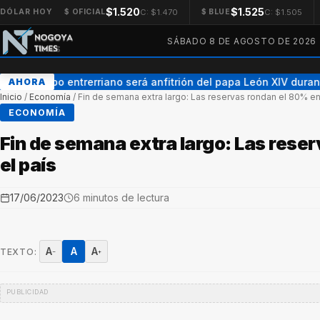
$1.520
$1.525
C: $1.470
C: $1.505
DÓLAR HOY
$ OFICIAL
$ BLUE
SÁBADO 8 DE AGOSTO DE 2026
Un obispo entrerriano será anfitrión del papa León XIV durante 
AHORA
Inicio
/
Economía
/
Fin de semana extra largo: Las reservas rondan el 80% en
ECONOMÍA
Fin de semana extra largo: Las rese
el país
17/06/2023
6 minutos de lectura
A
A
A
TEXTO:
−
+