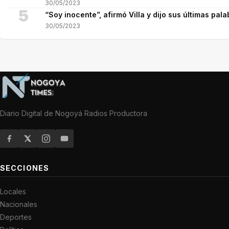
30/05/2023
5
“Soy inocente”, afirmó Villa y dijo sus últimas pala
30/05/2023
Diario Digital de Nogoyá Radios Productora
SECCIONES
Locales
Nacionales
Deportes