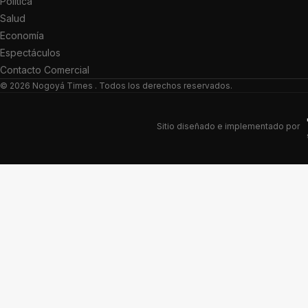
Política
Salud
Economía
Espectáculos
Contacto Comercial
© 2026
Nogoyá Times
. Todos los derechos reservados.
Sitio diseñado e implementado por