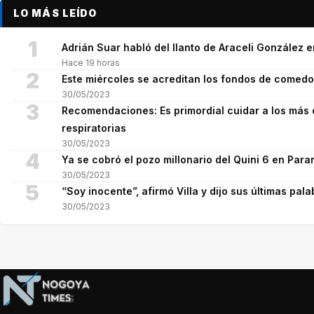
LO MÁS LEÍDO
1
Adrián Suar habló del llanto de Araceli González 
Hace 19 horas
2
Este miércoles se acreditan los fondos de comed
30/05/2023
3
Recomendaciones: Es primordial cuidar a los más 
respiratorias
30/05/2023
4
Ya se cobró el pozo millonario del Quini 6 en Para
30/05/2023
5
“Soy inocente”, afirmó Villa y dijo sus últimas pala
30/05/2023