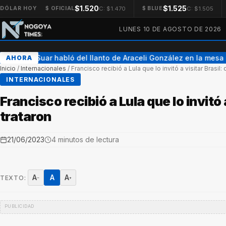
$1.520
$1.525
C: $1.470
C: $1.505
DÓLAR HOY
$ OFICIAL
$ BLUE
LUNES 10 DE AGOSTO DE 2026
Adrián Suar habló del llanto de Araceli González en la mesa 
AHORA
Inicio
/
Internacionales
/
Francisco recibió a Lula que lo invitó a visitar Brasil
INTERNACIONALES
Francisco recibió a Lula que lo invitó
trataron
21/06/2023
4 minutos de lectura
A
A
A
TEXTO:
−
+