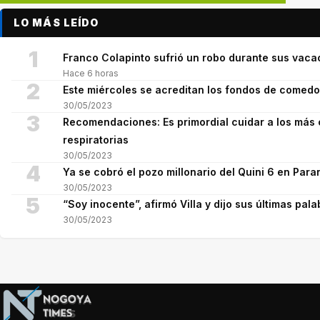
LO MÁS LEÍDO
1
Franco Colapinto sufrió un robo durante sus vaca
Hace 6 horas
2
Este miércoles se acreditan los fondos de comed
30/05/2023
3
Recomendaciones: Es primordial cuidar a los más 
respiratorias
30/05/2023
4
Ya se cobró el pozo millonario del Quini 6 en Para
30/05/2023
5
“Soy inocente”, afirmó Villa y dijo sus últimas pala
30/05/2023