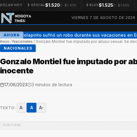
$1.520
$1.525
C: $1.470
C: $1.505
DÓLAR HOY
$ OFICIAL
$ BLUE
VIERNES 7 DE AGOSTO DE 2026
Franco Colapinto sufrió un robo durante sus vacaciones en Eu
AHORA
Inicio
/
Nacionales
/
Gonzalo Montiel fue imputado por abuso sexual: Se dec
NACIONALES
Gonzalo Montiel fue imputado por ab
inocente
17/06/2023
3 minutos de lectura
A
A
A
TEXTO:
−
+