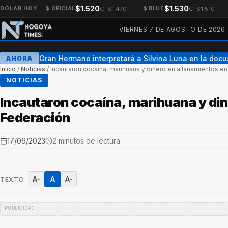
$1.520
$1.530
C: $1.470
C: $1.510
DÓLAR HOY
$ OFICIAL
$ BLUE
VIERNES 7 DE AGOSTO DE 2026
Una ex Gran Hermano interpretará a Silvina Luna en la docuse
AHORA
Inicio
/
Noticias
/
Incautaron cocaína, marihuana y dinero en allanamientos e
NOTICIAS
Incautaron cocaína, marihuana y din
Federación
17/06/2023
2 minutos de lectura
A
A
A
TEXTO:
−
+