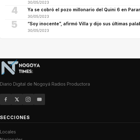
30/05/2023
4
Ya se cobró el pozo millonario del Quini 6 en Para
30/05/2023
5
“Soy inocente”, afirmó Villa y dijo sus últimas pala
30/05/2023
Diario Digital de Nogoyá Radios Productora
SECCIONES
Locales
Nacionales