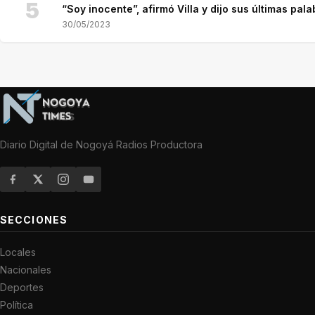
5
“Soy inocente”, afirmó Villa y dijo sus últimas pala
30/05/2023
Diario Digital de Nogoyá Radios Productora
SECCIONES
Locales
Nacionales
Deportes
Política