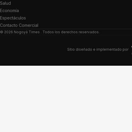
Salud
Economía
Espectáculos
Contacto Comercial
© 2026
Nogoyá Times
. Todos los derechos reservados.
Sitio diseñado e implementado por