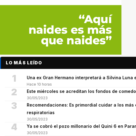
LO MÁS LEÍDO
1
Una ex Gran Hermano interpretará a Silvina Luna e
Hace 10 horas
2
Este miércoles se acreditan los fondos de comed
30/05/2023
3
Recomendaciones: Es primordial cuidar a los más 
respiratorias
30/05/2023
4
Ya se cobró el pozo millonario del Quini 6 en Para
30/05/2023