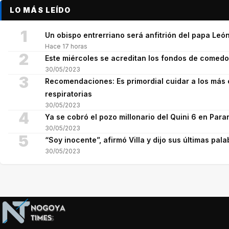
LO MÁS LEÍDO
1
Un obispo entrerriano será anfitrión del papa León
Hace 17 horas
2
Este miércoles se acreditan los fondos de comed
30/05/2023
3
Recomendaciones: Es primordial cuidar a los más 
respiratorias
30/05/2023
4
Ya se cobró el pozo millonario del Quini 6 en Para
30/05/2023
5
“Soy inocente”, afirmó Villa y dijo sus últimas pala
30/05/2023