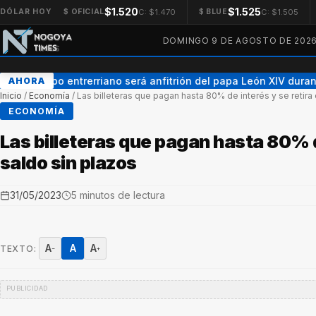
$1.520
$1.525
C: $1.470
C: $1.505
DÓLAR HOY
$ OFICIAL
$ BLUE
DOMINGO 9 DE AGOSTO DE 202
Un obispo entrerriano será anfitrión del papa León XIV durante 
AHORA
Inicio
/
Economía
/
Las billeteras que pagan hasta 80% de interés y se retira 
ECONOMÍA
Las billeteras que pagan hasta 80% de
saldo sin plazos
31/05/2023
5 minutos de lectura
A
A
A
TEXTO:
−
+