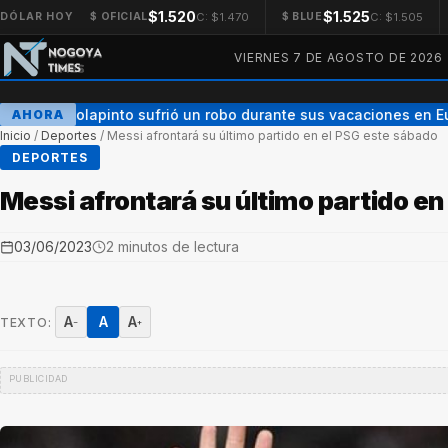
$1.520
$1.525
C: $1.470
C: $1.505
DÓLAR HOY
$ OFICIAL
$ BLUE
VIERNES 7 DE AGOSTO DE 2026
Franco Colapinto sufrió un robo durante sus vacaciones en Eu
AHORA
Inicio
/
Deportes
/
Messi afrontará su último partido en el PSG este sábado
DEPORTES
Messi afrontará su último partido en
03/06/2023
2 minutos de lectura
A
A
A
TEXTO:
−
+