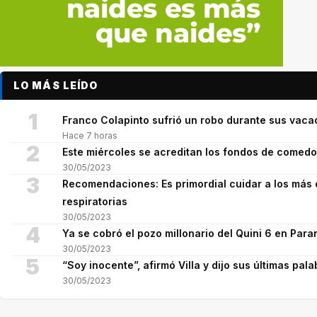
LO MÁS LEÍDO
1
Franco Colapinto sufrió un robo durante sus vaca
Hace 7 horas
2
Este miércoles se acreditan los fondos de comed
30/05/2023
3
Recomendaciones: Es primordial cuidar a los más 
respiratorias
30/05/2023
4
Ya se cobró el pozo millonario del Quini 6 en Para
30/05/2023
5
“Soy inocente”, afirmó Villa y dijo sus últimas pala
30/05/2023