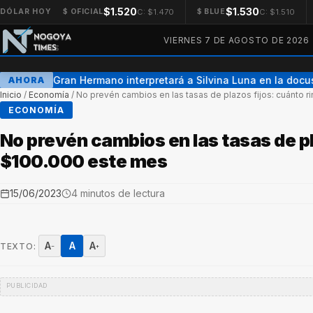
$1.520
$1.530
C: $1.470
C: $1.510
DÓLAR HOY
$ OFICIAL
$ BLUE
VIERNES 7 DE AGOSTO DE 2026
Una ex Gran Hermano interpretará a Silvina Luna en la docuse
AHORA
Inicio
/
Economía
/
No prevén cambios en las tasas de plazos fijos: cuánto 
ECONOMÍA
No prevén cambios en las tasas de pl
$100.000 este mes
15/06/2023
4 minutos de lectura
A
A
A
TEXTO:
−
+