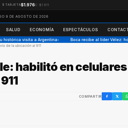
$1.976
C: $1.911
$ TARJETA
O 9 DE AGOSTO DE 2026
SALUD
ECONOMÍA
ESPECTÁCULOS
CONTACT
istórica visita a Argentina
Boca recibe al líder Vélez: hor
●
ío de la ubicación al 911
: habilitó en celulares 
 911
COMPARTIR
Facebook
X / Twi
W