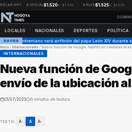
$1.520
$1.525
C: $1.470
C: $1.505
DÓLAR HOY
$ OFICIAL
$ BLUE
DOMING
LOCALES
NACIONALES
DEPORTES
POLÍTICA
obispo entrerriano será anfitrión del papa León XIV durante su h
AHORA
Inicio
/
Internacionales
/
Nueva función de Google: habilitó en celulares el env
INTERNACIONALES
Nueva función de Google
envío de la ubicación al
01/07/2023
6 minutos de lectura
A
A
A
TEXTO:
−
+