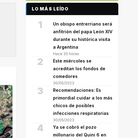
LO MÁS LEÍDO
1
Un obispo entrerriano será
anfitrión del papa León XIV
durante su histórica visita
a Argentina
Hace 20 horas
2
Este miércoles se
acreditan los fondos de
comedores
30/05/2023
3
Recomendaciones: Es
primordial cuidar a los más
chicos de posibles
infecciones respiratorias
30/05/2023
4
Ya se cobró el pozo
millonario del Quini 6 en