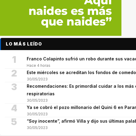
LO MÁS LEÍDO
1
Franco Colapinto sufrió un robo durante sus vaca
Hace 4 horas
2
Este miércoles se acreditan los fondos de comed
30/05/2023
3
Recomendaciones: Es primordial cuidar a los más 
respiratorias
30/05/2023
4
Ya se cobró el pozo millonario del Quini 6 en Para
30/05/2023
5
“Soy inocente”, afirmó Villa y dijo sus últimas pala
30/05/2023