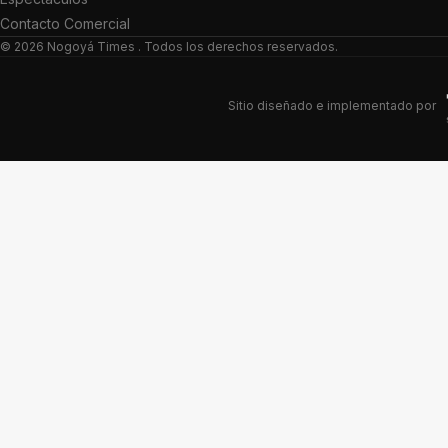
Contacto Comercial
© 2026
Nogoyá Times
. Todos los derechos reservados.
Sitio diseñado e implementado por