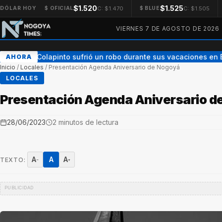
$1.520
$1.525
C: $1.470
C: $1.505
DÓLAR HOY
$ OFICIAL
$ BLUE
VIERNES 7 DE AGOSTO DE 2026
Franco Colapinto sufrió un robo durante sus vacaciones en 
AHORA
Inicio
/
Locales
/
Presentación Agenda Aniversario de Nogoyá
LOCALES
Presentación Agenda Aniversario d
28/06/2023
2 minutos de lectura
A
A
A
TEXTO:
−
+