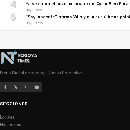
4
Ya se cobró el pozo millonario del Quini 6 en Para
30/05/2023
5
“Soy inocente”, afirmó Villa y dijo sus últimas pala
30/05/2023
Diario Digital de Nogoyá Radios Productora
SECCIONES
Locales
Nacionales