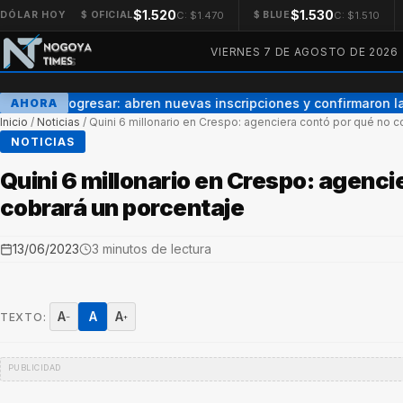
$1.520
$1.530
C: $1.470
C: $1.510
DÓLAR HOY
$ OFICIAL
$ BLUE
VIERNES 7 DE AGOSTO DE 2026
Becas Progresar: abren nuevas inscripciones y confirmaron la
AHORA
Inicio
/
Noticias
/
Quini 6 millonario en Crespo: agenciera contó por qué no c
NOTICIAS
Quini 6 millonario en Crespo: agenci
cobrará un porcentaje
13/06/2023
3 minutos de lectura
A
A
A
TEXTO:
−
+