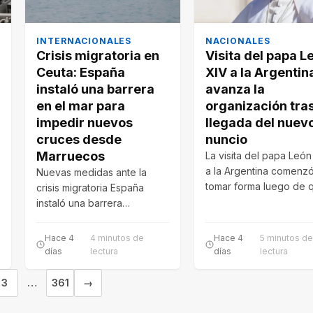
INTERNACIONALES
NACIONALES
Crisis migratoria en
Visita del papa L
Ceuta: España
XIV a la Argentin
instaló una barrera
avanza la
en el mar para
organización tras
impedir nuevos
llegada del nuev
cruces desde
nuncio
Marruecos
La visita del papa León
a la Argentina comenzó
Nuevas medidas ante la
tomar forma luego de q
crisis migratoria España
presidente…
instaló una barrera
neumática de 500 metros
frente a Ceuta para…
Hace 4
4 minutos de
Hace 4
5 minutos de
días
lectura
días
lectura
3
…
361
→