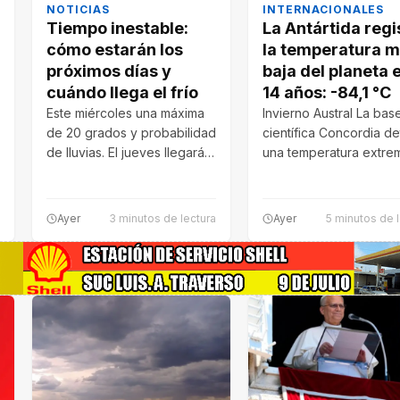
NOTICIAS
INTERNACIONALES
Tiempo inestable:
La Antártida regi
cómo estarán los
la temperatura 
próximos días y
baja del planeta 
cuándo llega el frío
14 años: -84,1 °C
Este miércoles una máxima
Invierno Austral La bas
de 20 grados y probabilidad
científica Concordia d
de lluvias. El jueves llegarán
una temperatura extre
tormentas y ráfagas, antes…
que no se observaba 
2012. Aunque el…
Ayer
3 minutos de lectura
Ayer
5 minutos de 