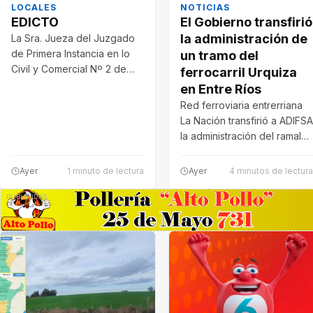
LOCALES
NOTICIAS
EDICTO
El Gobierno transfirió
la administración de
La Sra. Jueza del Juzgado
de Primera Instancia en lo
un tramo del
Civil y Comercial Nº 2 de
ferrocarril Urquiza
esta Jurisdicción,…
en Entre Ríos
Red ferroviaria entrerriana
La Nación transfirió a ADIFSA
la administración del ramal
U15 entre Paraná y El Pingo,
…
Ayer
1 minuto de lectura
Ayer
4 minutos de lectura