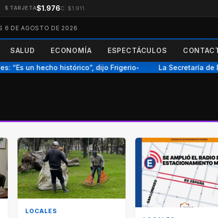
$1.976
C: $1.911
$ TARJETA
S 6 DE AGOSTO DE 2026
SALUD
ECONOMÍA
ESPECTÁCULOS
CONTACT
 “Es un hecho histórico”, dijo Frigerio
La Secretaría de D
●
LOCALES