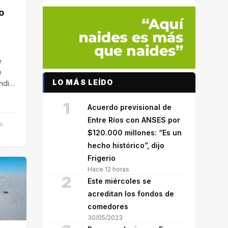
o
e
e
LO MÁS LEÍDO
endido
1
do…
Acuerdo previsional de
Entre Ríos con ANSES por
de
$120.000 millones: “Es un
hecho histórico”, dijo
Frigerio
Hace 12 horas
2
Este miércoles se
acreditan los fondos de
comedores
30/05/2023