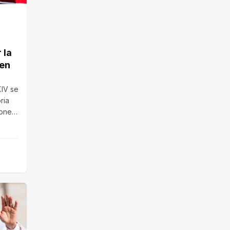
 la
 en
XIV se
oria
iones