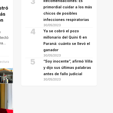
3
Recomendaciones: Es
primordial cuidar a los más
stró
chicos de posibles
más
infecciones respiratorias
en
30/05/2023
4
Ya se cobró el pozo
e
millonario del Quini 6 en
etectó
ma
Paraná: cuánto se llevó el
desde
ganador
30/05/2023
5
“Soy inocente”, afirmó Villa
lectura
y dijo sus últimas palabras
antes de fallo judicial
30/05/2023