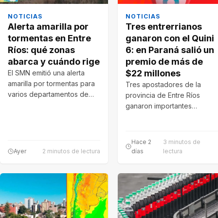
NOTICIAS
NOTICIAS
Alerta amarilla por
Tres entrerrianos
tormentas en Entre
ganaron con el Quini
Ríos: qué zonas
6: en Paraná salió un
abarca y cuándo rige
premio de más de
$22 millones
El SMN emitió una alerta
amarilla por tormentas para
Tres apostadores de la
varios departamentos de
provincia de Entre Ríos
Entre Ríos. Se prevén lluvias
ganaron importantes
intensas,…
premios en el sorteo del
Quini 6 realizado…
Hace 2
3 minutos de
Ayer
2 minutos de lectura
días
lectura