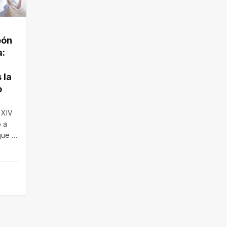
eón
a:
 la
o
 XIV
 a
ue el