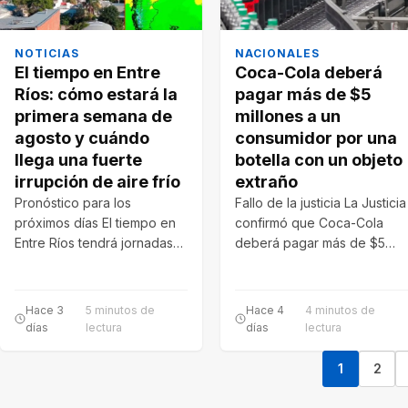
NOTICIAS
NACIONALES
El tiempo en Entre
Coca-Cola deberá
Ríos: cómo estará la
pagar más de $5
primera semana de
millones a un
agosto y cuándo
consumidor por una
llega una fuerte
botella con un objeto
irrupción de aire frío
extraño
Pronóstico para los
Fallo de la justicia La Justicia
próximos días El tiempo en
confirmó que Coca-Cola
Entre Ríos tendrá jornadas
deberá pagar más de $5
cambiantes durante la
millones tras comprobarse
primera semana de…
la…
Hace 3
5 minutos de
Hace 4
4 minutos de
días
lectura
días
lectura
1
2