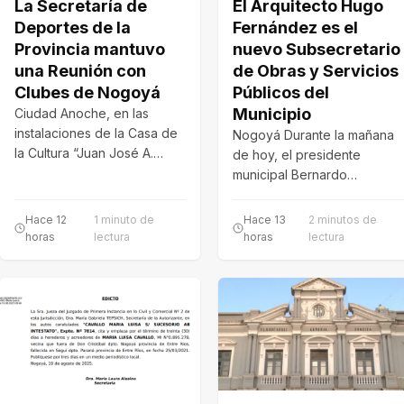
La Secretaría de
El Arquitecto Hugo
Deportes de la
Fernández es el
Provincia mantuvo
nuevo Subsecretario
una Reunión con
de Obras y Servicios
Clubes de Nogoyá
Públicos del
Municipio
Ciudad Anoche, en las
instalaciones de la Casa de
Nogoyá Durante la mañana
la Cultura “Juan José A.
de hoy, el presidente
Segura”, se llevó a…
municipal Bernardo
Schneider, recibió en su
despacho al flamante
Hace 12
1 minuto de
Hace 13
2 minutos de
funcionario…
horas
lectura
horas
lectura