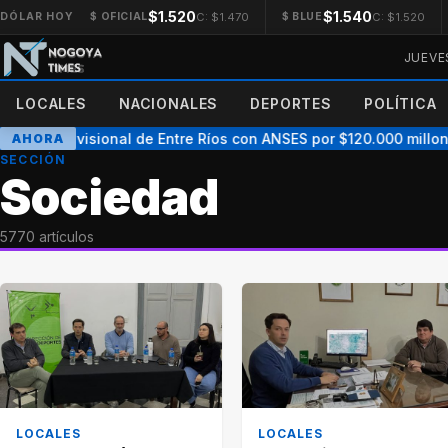
$1.520
$1.540
C: $1.470
C: $1.520
DÓLAR HOY
$ OFICIAL
$ BLUE
JUEVE
LOCALES
NACIONALES
DEPORTES
POLÍTICA
uerdo previsional de Entre Ríos con ANSES por $120.000 millones:
AHORA
SECCIÓN
Sociedad
5770 artículos
LOCALES
LOCALES