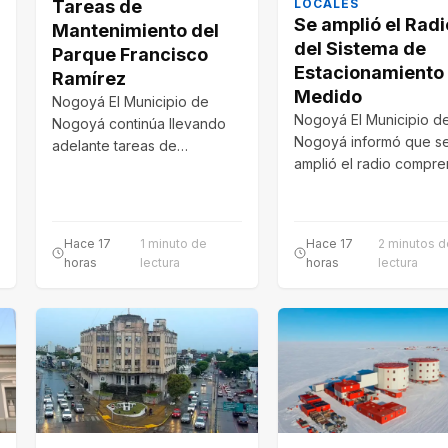
LOCALES
Tareas de
Se amplió el Radi
Mantenimiento del
del Sistema de
Parque Francisco
Estacionamiento
Ramírez
Medido
Nogoyá El Municipio de
Nogoyá El Municipio d
Nogoyá continúa llevando
Nogoyá informó que s
adelante tareas de
amplió el radio compr
mantenimiento y puesta en
en el Sistema de
valor de los espacios…
Estacionamiento Medi
Hace 17
1 minuto de
Hace 17
2 minutos 
horas
lectura
horas
lectura