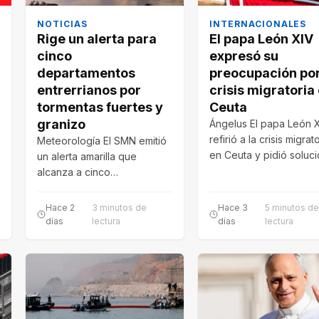
NOTICIAS
INTERNACIONALES
Rige un alerta para
El papa León XIV
cinco
expresó su
departamentos
preocupación por
entrerrianos por
crisis migratoria
tormentas fuertes y
Ceuta
granizo
Ángelus El papa León 
refirió a la crisis migrat
Meteorología El SMN emitió
en Ceuta y pidió soluc
un alerta amarilla que
de “paz,…
alcanza a cinco
departamentos entrerrianos
este lunes. Prevén
Hace 2
3 minutos de
Hace 3
5 minutos de
tormentas fuertes,…
días
lectura
días
lectura