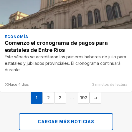
ECONOMÍA
Comenzó el cronograma de pagos para
estatales de Entre Ríos
Este sábado se acreditaron los primeros haberes de julio para
estatales y jubilados provinciales. El cronograma continuará
durante…
Hace 4 días
3 minutos de lectura
1
2
3
…
192
→
CARGAR MÁS NOTICIAS