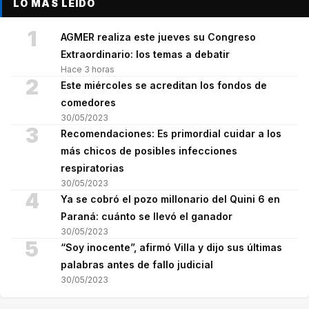
LO MÁS LEÍDO
1
AGMER realiza este jueves su Congreso
Extraordinario: los temas a debatir
Hace 3 horas
2
Este miércoles se acreditan los fondos de
comedores
30/05/2023
3
Recomendaciones: Es primordial cuidar a los
más chicos de posibles infecciones
respiratorias
30/05/2023
4
Ya se cobró el pozo millonario del Quini 6 en
Paraná: cuánto se llevó el ganador
30/05/2023
5
“Soy inocente”, afirmó Villa y dijo sus últimas
palabras antes de fallo judicial
30/05/2023