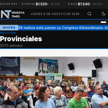
$1.520
$1.540
C: $1.470
C: $1.520
DÓLAR HOY
$ OFICIAL
$ BLUE
JUEVES 6 DE AGOSTO DE 2026
AGMER realiza este jueves su Congreso Extraordinario: los
AHORA
SECCIÓN
Provinciales
3070 artículos