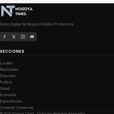
Diario Digital de Nogoyá Radios Productora
SECCIONES
Locales
Nacionales
Deportes
Política
Salud
Economía
Espectáculos
Contacto Comercial
© 2026
Nogoyá Times
. Todos los derechos reservados.