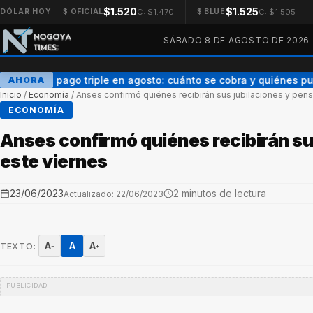
$1.520
$1.525
C: $1.470
C: $1.505
DÓLAR HOY
$ OFICIAL
$ BLUE
SÁBADO 8 DE AGOSTO DE 2026
AUH con pago triple en agosto: cuánto se cobra y quiénes pu
AHORA
Inicio
/
Economía
/
Anses confirmó quiénes recibirán sus jubilaciones y pen
ECONOMÍA
Anses confirmó quiénes recibirán su
este viernes
23/06/2023
2 minutos de lectura
Actualizado: 22/06/2023
A
A
A
TEXTO:
−
+