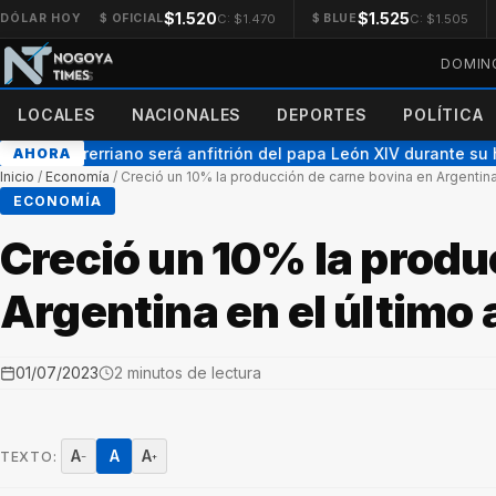
$1.520
$1.525
C: $1.470
C: $1.505
DÓLAR HOY
$ OFICIAL
$ BLUE
DOMING
LOCALES
NACIONALES
DEPORTES
POLÍTICA
ispo entrerriano será anfitrión del papa León XIV durante su his
AHORA
Inicio
/
Economía
/
Creció un 10% la producción de carne bovina en Argentina
ECONOMÍA
Creció un 10% la produ
Argentina en el último
01/07/2023
2 minutos de lectura
A
A
A
TEXTO:
−
+