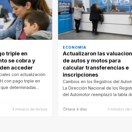
ECONOMÍA
o triple en
Actualizaron las valuacio
nto se cobra y
de autos y motos para
eden acceder
calcular transferencias e
inscripciones
iales con actualización
H con pago triple en
Cambios en los Registros del Auto
á que determinadas
La Dirección Nacional de los Regist
…
del Automotor reemplazó la tabla 
4 minutos de lectura
Hace 4 días
3 minutos de l