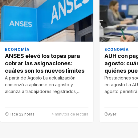
ECONOMÍA
ECONOMÍA
ANSES elevó los topes para
AUH con pag
cobrar las asignaciones:
agosto: cuá
cuáles son los nuevos límites
quiénes pu
A partir de Agosto La actualización
Prestaciones soc
comenzó a aplicarse en agosto y
en agosto La AU
alcanza a trabajadores registrados,
agosto permitir
monotributistas y…
familias reciban
Hace 22 horas
4 minutos de lectura
Ayer