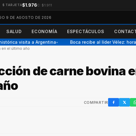
$1.976
C: $1.911
$ TARJETA
O 9 DE AGOSTO DE 2026
SALUD
ECONOMÍA
ESPECTÁCULOS
CONTACT
tórica visita a Argentina
Boca recibe al líder Vélez: horar
●
 en el último año
cción de carne bovina 
 año
COMPARTIR
Facebook
X / Twi
W