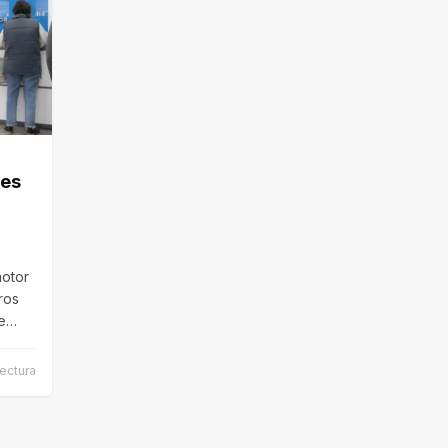
nes
motor
ros
de…
ectura