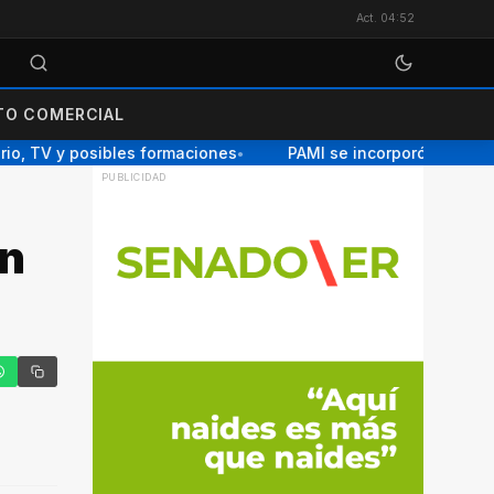
Act. 04:52
O COMERCIAL
io, TV y posibles formaciones
PAMI se incorporó a la red na
●
en
tter
hatsApp
Copiar enlace