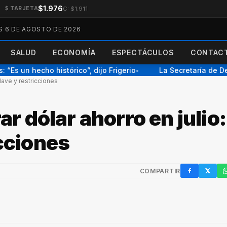
$1.976
C: $1.911
$ TARJETA
S 6 DE AGOSTO DE 2026
SALUD
ECONOMÍA
ESPECTÁCULOS
CONTACT
s un hecho histórico”, dijo Frigerio
La Secretaría de Dep
●
lave y restricciones
 dólar ahorro en julio:
icciones
COMPARTIR
Facebook
X / Twi
W