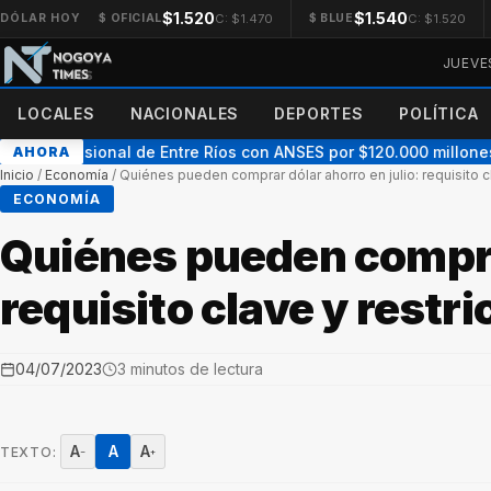
$1.520
$1.540
C: $1.470
C: $1.520
DÓLAR HOY
$ OFICIAL
$ BLUE
JUEVE
LOCALES
NACIONALES
DEPORTES
POLÍTICA
do previsional de Entre Ríos con ANSES por $120.000 millones: “E
AHORA
Inicio
/
Economía
/
Quiénes pueden comprar dólar ahorro en julio: requisito c
ECONOMÍA
Quiénes pueden comprar
requisito clave y restr
04/07/2023
3 minutos de lectura
A
A
A
TEXTO:
−
+