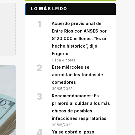
LO MÁS LEÍDO
1
Acuerdo previsional de
Entre Ríos con ANSES por
$120.000 millones: “Es un
hecho histórico”, dijo
Frigerio
Hace 4 horas
2
Este miércoles se
acreditan los fondos de
comedores
30/05/2023
3
Recomendaciones: Es
primordial cuidar a los más
chicos de posibles
infecciones respiratorias
30/05/2023
4
Ya se cobró el pozo