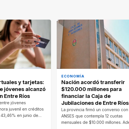
ECONOMÍA
rtuales y tarjetas:
Nación acordó transferir
re jóvenes alcanzó
$120.000 millones para
n Entre Ríos
financiar la Caja de
Jubilaciones de Entre Ríos
entre jóvenes
mora juvenil en créditos
La provincia firmó un convenio con
al 43,46% en junio de
ANSES que contempla 12 cuotas
mensuales de $10.000 millones. Ad
se auditarán…