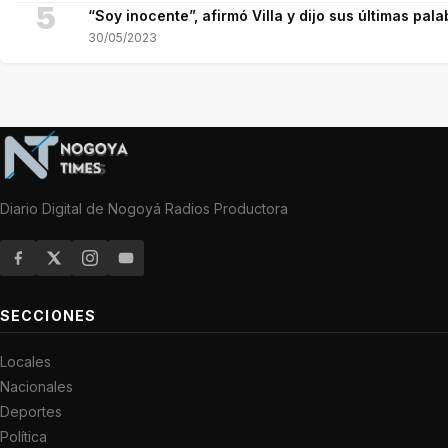
5
“Soy inocente”, afirmó Villa y dijo sus últimas pala
30/05/2023
Diario Digital de Nogoyá Radios Productora
SECCIONES
Locales
Nacionales
Deportes
Política