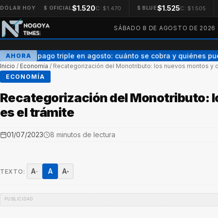
$1.520
$1.525
C: $1.470
C: $1.505
DÓLAR HOY
$ OFICIAL
$ BLUE
SÁBADO 8 DE AGOSTO DE 2026
AUH con pago triple en agosto: cuánto se cobra y quiénes pue
AHORA
Inicio
/
Economía
/
Recategorización del Monotributo: los nuevos montos y c
ECONOMÍA
Recategorización del Monotributo: 
es el trámite
01/07/2023
8 minutos de lectura
A
A
A
TEXTO:
−
+