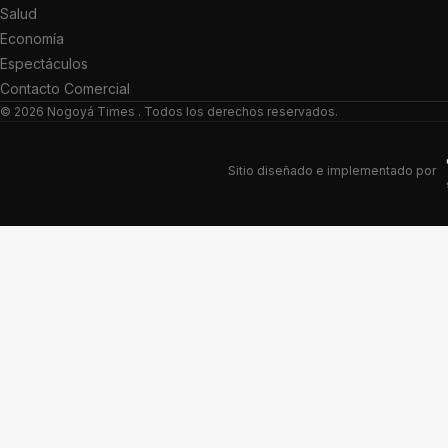
Salud
Economía
Espectáculos
Contacto Comercial
© 2026
Nogoyá Times
. Todos los derechos reservados.
Sitio diseñado e implementado por