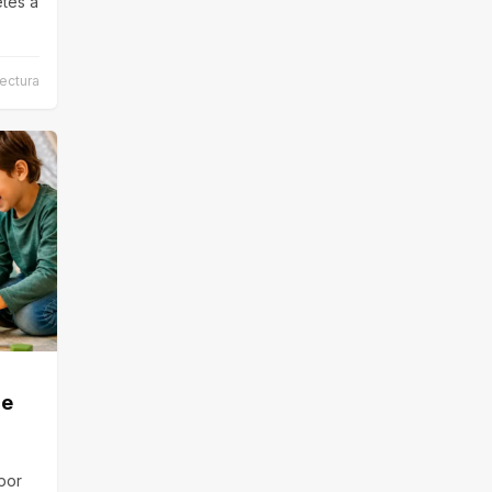
etes a
ectura
ce
por