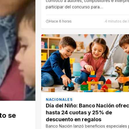
convocó a autores, compositores e intérpr
participar del concurso para…
Hace 6 horas
4 minutos de l
NACIONALES
Día del Niño: Banco Nación ofre
hasta 24 cuotas y 25% de
to se
descuento en regalos
Banco Nación lanzó beneficios especiales 