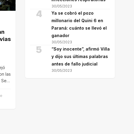
30/05/2023
4
Ya se cobró el pozo
millonario del Quini 6 en
Paraná: cuánto se llevó el
an
ganador
uvias
30/05/2023
5
“Soy inocente”, afirmó Villa
y dijo sus últimas palabras
antes de fallo judicial
ejó
30/05/2023
on las
. Se
os,
de