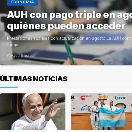
ECONOMÍA
AUH con pago triple en ag
quiénes pueden acceder
Prestaciones sociales con actualización en agosto La AUH con p
forma…
Hace 6 horas
ÚLTIMAS NOTICIAS