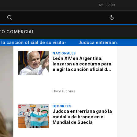
Act. 02:09
O COMERCIAL
nción oficial de su visita
Judoca entrerriana ganó la med
●
NACIONALES
León XIV en Argentina:
lanzaron un concurso para
elegir la canción oficial de
su visita
Hace 6 horas
DEPORTES
Judoca entrerriana ganó la
medalla de bronce en el
Mundial de Suecia