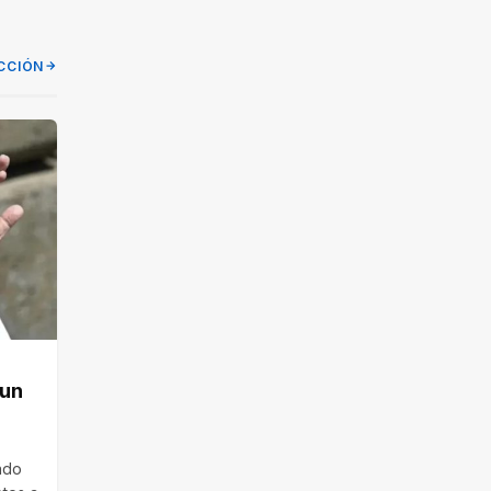
CCIÓN
 un
pado