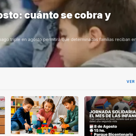
osto: cuánto se cobra y
ago triple en agosto permitirá que determinadas familias reciban e
VER