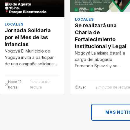
LOCALES
LOCALES
Se realizará una
Jornada Solidaria
Charla de
por el Mes de las
Fortalecimiento
Infancias
Institucional y Legal
Nogoyá El Municipio de
Nogoyá La misma estará a
Nogoyá invita a participar
cargo del abogado
de una campaña solidaria
Fernando Spiazzi y se
de recolección de juguetes,
llevara a cabo en las
con el…
instalaciones…
Hace 12
1 minuto de
horas
lectura
Ayer
2 minutos de lectura
MÁS NOTI