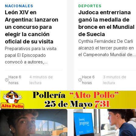
NACIONALES
DEPORTES
León XIV en
Judoca entrerriana
Argentina: lanzaron
ganó la medalla de
un concurso para
bronce en el Mundial
elegir la canción
de Suecia
oficial de su visita
Cynthia Fernández De Carli
alcanzó el tercer puesto en
Preparativos para la visita
el Campeonato Mundial de
papal El Episcopado
Judo que se disputa en…
convocó a autores,
compositores e intérpretes
a participar del concurso
Hace 6
4 minutos de
Hace 6
3 minutos de
para…
horas
lectura
horas
lectura