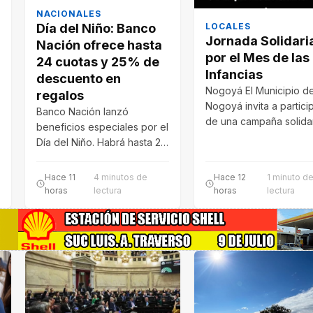
NACIONALES
LOCALES
Día del Niño: Banco
Jornada Solidari
Nación ofrece hasta
por el Mes de las
24 cuotas y 25% de
Infancias
descuento en
Nogoyá El Municipio d
regalos
Nogoyá invita a partici
Banco Nación lanzó
de una campaña solida
beneficios especiales por el
de recolección de jugu
Día del Niño. Habrá hasta 24
con el…
cuotas sin interés en
Tienda…
Hace 11
4 minutos de
Hace 12
1 minuto d
horas
lectura
horas
lectura