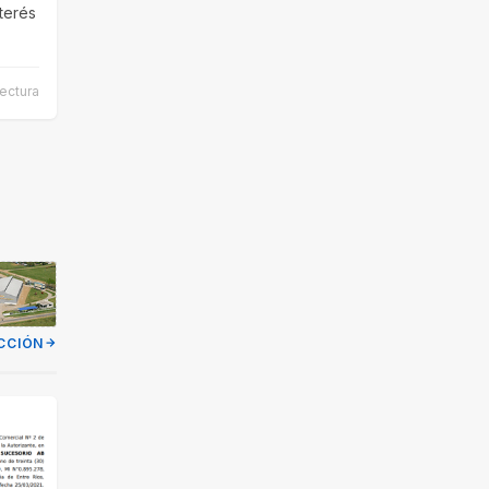
nterés
ectura
CCIÓN