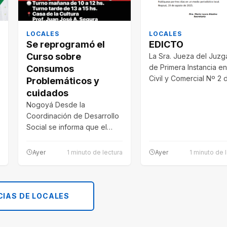
LOCALES
LOCALES
Se reprogramó el
EDICTO
Curso sobre
La Sra. Jueza del Juz
de Primera Instancia en
Consumos
Civil y Comercial Nº 2 
Problemáticos y
esta Jurisdicción,…
cuidados
Nogoyá Desde la
Coordinación de Desarrollo
Social se informa que el
Curso sobre Consumos
Problemáticos y Cuidados
Ayer
1 minuto de lectura
Ayer
1 minuto de 
en…
CIAS DE LOCALES