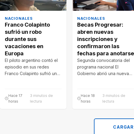
NACIONALES
NACIONALES
Franco Colapinto
Becas Progresar:
sufrió un robo
abren nuevas
durante sus
inscripciones y
vacaciones en
confirmaron las
Europa
fechas para anotarse
El piloto argentino contó el
Segunda convocatoria del
episodio en sus redes
programa nacional El
Franco Colapinto sufrió un
Gobierno abrió una nueva
robo mientras descansaba
convocatoria para las Becas
en Italia…
Progresar 2026. Las
inscripciones…
Hace 17
3 minutos de
Hace 18
3 minutos de
horas
lectura
horas
lectura
CARGAR