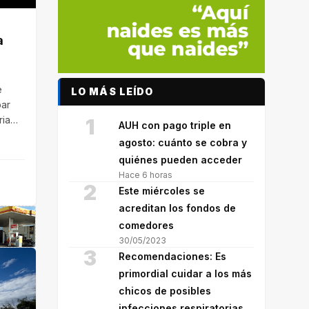
a
e
LO MÁS LEÍDO
par
ria
1
AUH con pago triple en
etes,
agosto: cuánto se cobra y
quiénes pueden acceder
Hace 6 horas
e
2
Este miércoles se
acreditan los fondos de
comedores
30/05/2023
3
Recomendaciones: Es
primordial cuidar a los más
chicos de posibles
infecciones respiratorias