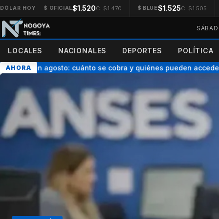
$1.520
$1.525
C: $1.470
C: $1.505
DÓLAR HOY
$ OFICIAL
$ BLUE
SÁBAD
LOCALES
NACIONALES
DEPORTES
POLÍTICA
riple en agosto: cuánto se cobra y quiénes pueden acceder
AHORA
●