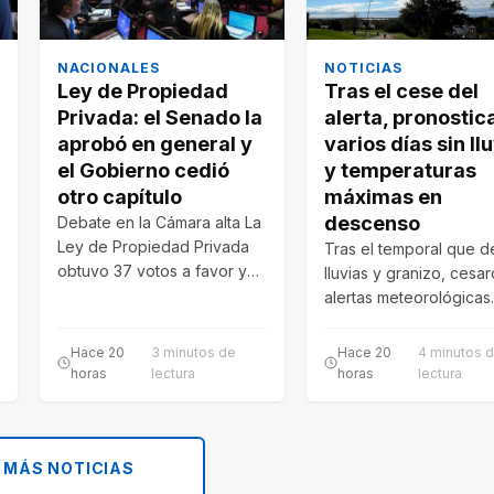
NACIONALES
NOTICIAS
Ley de Propiedad
Tras el cese del
Privada: el Senado la
alerta, pronostic
aprobó en general y
varios días sin ll
el Gobierno cedió
y temperaturas
otro capítulo
máximas en
descenso
Debate en la Cámara alta La
Ley de Propiedad Privada
Tras el temporal que d
obtuvo 37 votos a favor y
lluvias y granizo, cesar
33 en…
alertas meteorológicas
anticipan varios días frí
con…
Hace 20
3 minutos de
Hace 20
4 minutos 
horas
lectura
horas
lectura
 MÁS NOTICIAS